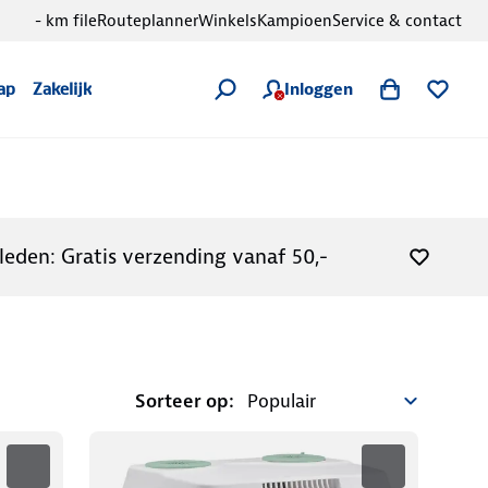
- km file
Routeplanner
Winkels
Kampioen
Service & contact
Inloggen
ap
Zakelijk
leden: Gratis verzending vanaf 50,-
Sorteer op: