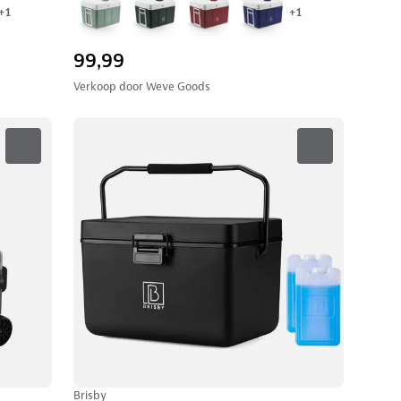
+
1
+
1
99,99
Verkoop door
Weve Goods
Brisby