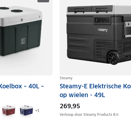
Steamy
Koelbox – 40L –
Steamy-E Elektrische K
op wielen - 49L
269,95
+
1
Verkoop door
Steamy Products B.V.