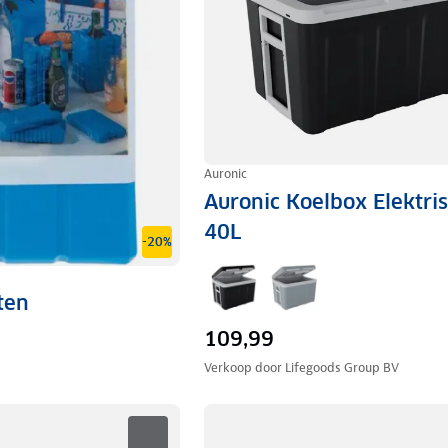
Auronic
Auronic Koelbox Elektri
40L
-20%
ten
109,99
Verkoop door
Lifegoods Group BV