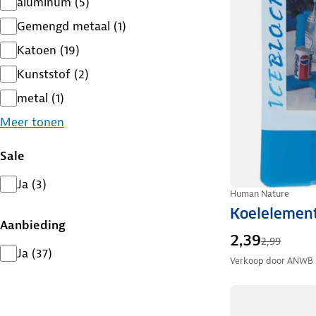
aluminum
(
5
)
Gemengd metaal
(
1
)
Katoen
(
19
)
Kunststof
(
2
)
metal
(
1
)
Meer tonen
Sale
Ja
(
3
)
Human Nature
Koelelemen
Aanbieding
2,39
2,99
Ja
(
37
)
Verkoop door
ANWB