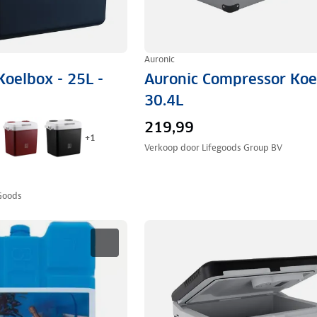
Auronic
Koelbox - 25L -
Auronic Compressor Koe
30.4L
219,99
+
1
Verkoop door
Lifegoods Group BV
Goods