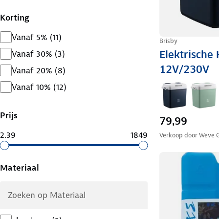
Korting
Vanaf 5%
(
11
)
Brisby
Vanaf 30%
(
3
)
Elektrische 
12V/230V
Vanaf 20%
(
8
)
Vanaf 10%
(
12
)
Prijs
79,99
2.39
1849
Verkoop door
Weve 
Materiaal