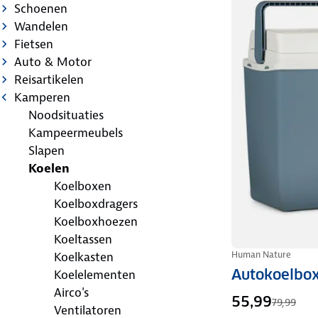
Schoenen
Wandelen
Fietsen
Auto & Motor
Reisartikelen
Kamperen
Noodsituaties
Kampeermeubels
Slapen
Koelen
Koelboxen
Koelboxdragers
Koelboxhoezen
Koeltassen
Human Nature
Koelkasten
Autokoelbo
Koelelementen
Airco's
55,99
79,99
Ventilatoren