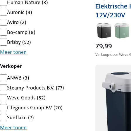
Human Nature
(
3
)
Elektrische 
Auronic
(
9
)
12V/230V
Aviro
(
2
)
Bo-camp
(
8
)
Brisby
(
52
)
79,99
Meer tonen
Verkoop door
Weve 
Verkoper
ANWB
(
3
)
Steamy Products B.V.
(
77
)
Weve Goods
(
52
)
Lifegoods Group BV
(
20
)
Sunflake
(
7
)
Meer tonen