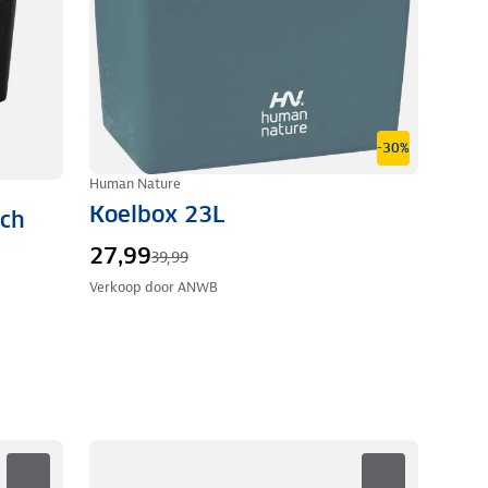
-30%
Human Nature
Koelbox 23L
sch
27,99
39,99
Verkoop door
ANWB