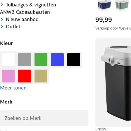
Tolbadges & vignetten
ANWB Cadeaukaarten
99,99
Nieuw aanbod
Outlet
Verkoop door
Weve 
Kleur
Wit
Grijs
Groen
Blauw
Zwart
Roze
Rood
Zand
Meer tonen
Merk
Brisby