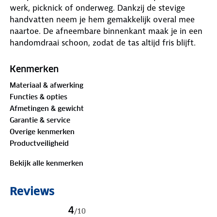
werk, picknick of onderweg. Dankzij de stevige
handvatten neem je hem gemakkelijk overal mee
naartoe. De afneembare binnenkant maak je in een
handomdraai schoon, zodat de tas altijd fris blijft.
Praktisch, stijlvol en hygiënisch: precies wat je van
Brisby verwacht. Geschikt als lunchtas, koeltas of
Kenmerken
kolftas. Wherever you go, bring Brisby.
Materiaal & afwerking
Functies & opties
Afmetingen & gewicht
Garantie & service
Overige kenmerken
Productveiligheid
Bekijk alle kenmerken
Reviews
4
/
10