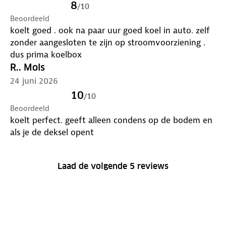
nat. Dat maakt het alleen geschikt voor blikjes,
8
/
10
flessen en pakken drinken. En niet voor bijvoorbeeld
Beoordeeld
groente en fruit.
koelt goed . ook na paar uur goed koel in auto. zelf
zonder aangesloten te zijn op stroomvoorziening .
dus prima koelbox
R.. Mols
24 juni 2026
10
/
10
Beoordeeld
koelt perfect. geeft alleen condens op de bodem en
als je de deksel opent
Laad de volgende 5 reviews