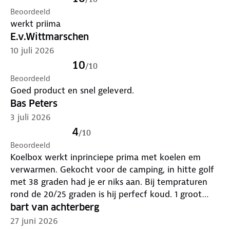
Beoordeeld
werkt priima
E.v.Wittmarschen
10 juli 2026
10
/
10
Beoordeeld
Goed product en snel geleverd.
Bas Peters
3 juli 2026
4
/
10
Beoordeeld
Koelbox werkt inprinciepe prima met koelen em
verwarmen. Gekocht voor de camping, in hitte golf
met 38 graden had je er niks aan. Bij tempraturen
rond de 20/25 graden is hij perfecf koud. 1 groot
nadeel, elke keer als ik de koelbox open doe komt er
bart van achterberg
(condens) water uit het koel motertje, en word alles
27 juni 2026