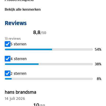
flexibiliteit en comfort zoeken bij elk avontuur.
Specificaties
Bekijk alle kenmerken
Inhoud: 40 liter (60 blikjes/15 flessen)
4 standen: koel & warm tot 55°C
Reviews
Stroom: 12V en 230V
Geluidsniveau: 48 dB
8,8
/
10
Afmetingen: 56,1 x 39,1 x 41,6 cm
13 reviews
5 sterren
54
%
4 sterren
38
%
2 sterren
8
%
hans brandsma
14 juli 2026
10
/
10