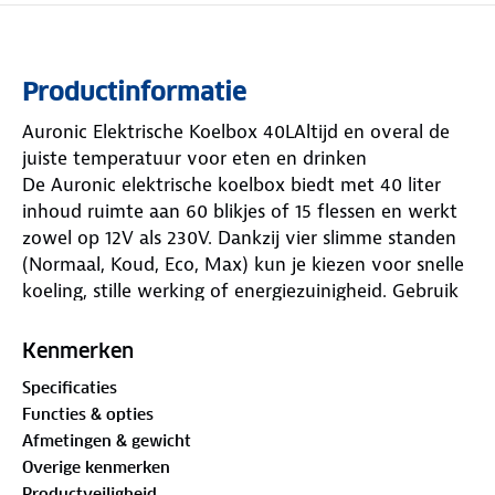
Productinformatie
Auronic Elektrische Koelbox 40LAltijd en overal de
juiste temperatuur voor eten en drinken
De Auronic elektrische koelbox biedt met 40 liter
inhoud ruimte aan 60 blikjes of 15 flessen en werkt
zowel op 12V als 230V. Dankzij vier slimme standen
(Normaal, Koud, Eco, Max) kun je kiezen voor snelle
koeling, stille werking of energiezuinigheid. Gebruik
hem op het strand, tijdens het kamperen of
onderweg; dankzij handvat en wielen neem je hem
Kenmerken
eenvoudig mee. Ideaal voor gezinnen of groepen die
Specificaties
altijd willen genieten van gekoelde drankjes of
Functies & opties
warme maaltijden, ongeacht de locatie.
Afmetingen & gewicht
Waarom kiezen voor Auronic?
Overige kenmerken
Voor actieve gezinnen en buitenliefhebbers die
Productveiligheid