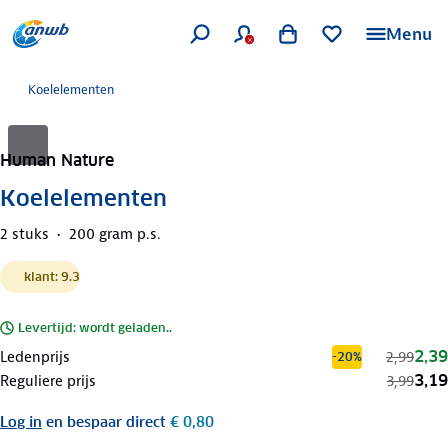
Menu
Koelelementen
Human Nature
Koelelementen
2 stuks
200 gram p.s.
klant: 9.3
Levertijd: wordt geladen..
2,39
Ledenprijs
2,99
-20%
3,19
Reguliere prijs
3,99
Log in
en bespaar direct
€ 0,80