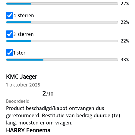
22
%
4 sterren
22
%
3 sterren
22
%
1 ster
33
%
KMC Jaeger
1 oktober 2025
2
/
10
Beoordeeld
Product beschadigd/kapot ontvangen dus
geretourneerd. Restitutie van bedrag duurde (te)
lang; moesten er om vragen.
HARRY Fennema