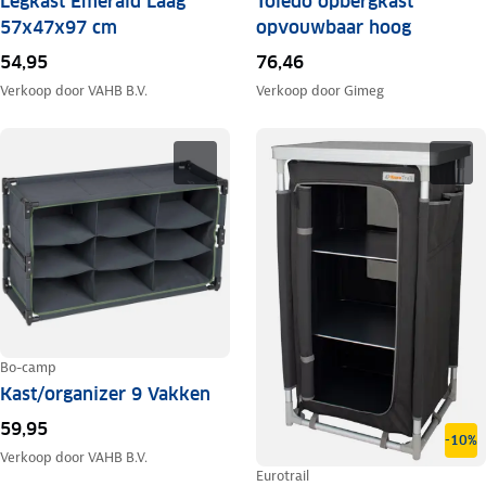
Legkast Emerald Laag
Toledo opbergkast
57x47x97 cm
opvouwbaar hoog
54,95
76,46
Verkoop door
VAHB B.V.
Verkoop door
Gimeg
Bo-camp
Kast/organizer 9 Vakken
59,95
-10%
Verkoop door
VAHB B.V.
Eurotrail