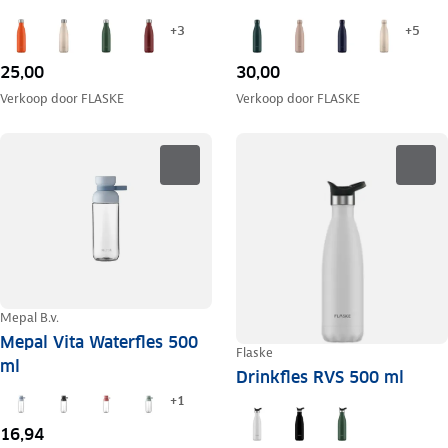
+
3
+
5
25,00
30,00
Verkoop door
FLASKE
Verkoop door
FLASKE
Mepal B.v.
Mepal Vita Waterfles 500
Flaske
ml
Drinkfles RVS 500 ml
+
1
16,94