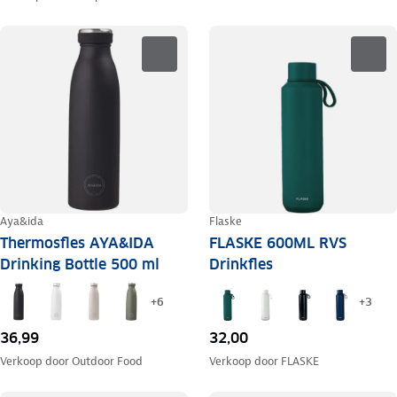
Aya&ida
Flaske
Thermosfles AYA&IDA
FLASKE 600ML RVS
Drinking Bottle 500 ml
Drinkfles
+
6
+
3
36,99
32,00
Verkoop door
Outdoor Food
Verkoop door
FLASKE