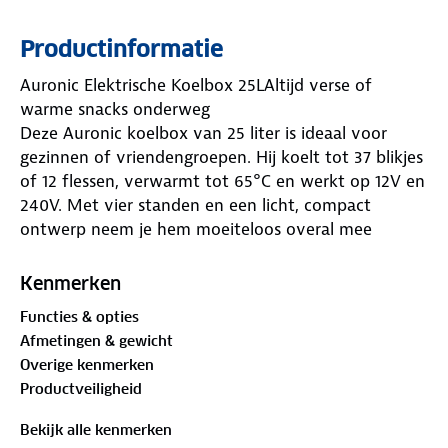
Productinformatie
Auronic Elektrische Koelbox 25LAltijd verse of
warme snacks onderweg
Deze Auronic koelbox van 25 liter is ideaal voor
gezinnen of vriendengroepen. Hij koelt tot 37 blikjes
of 12 flessen, verwarmt tot 65°C en werkt op 12V en
240V. Met vier standen en een licht, compact
ontwerp neem je hem moeiteloos overal mee
naartoe. Zo heb je altijd gekoelde drankjes of warme
maaltijden bij de hand, waar je ook bent!
Kenmerken
Waarom kiezen voor Auronic?
Functies & opties
Voor iedereen die onderweg wil genieten van verse,
Afmetingen & gewicht
gekoelde of warme versnaperingen zonder gedoe.
Overige kenmerken
Specificaties
Productveiligheid
Inhoud: 25 liter (37 blikjes)
4 standen: koel & warm (tot 65°C)
Bekijk alle kenmerken
Stroom: 12V en 240V