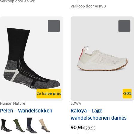
Verkoop door
ANWB
Verkoop door
ANWB
2e halve prijs
-30%
Human Nature
LOWA
Pelen - Wandelsokken
Kaloya - Lage
wandelschoenen dames
90,96
129,95