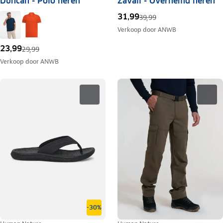
Duncan - Polo heren
Zavall - Overhemd heren
31,99
39,99
Verkoop door
ANWB
23,99
29,99
Verkoop door
ANWB
-30%