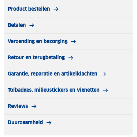
dat de accu van de auto leeg raakt.
Product bestellen
• Afneembare en omkeerbare plug.
Betalen
Verzending en bezorging
Retour en terugbetaling
Garantie, reparatie en artikelklachten
Tolbadges, milieustickers en vignetten
Reviews
Duurzaamheid