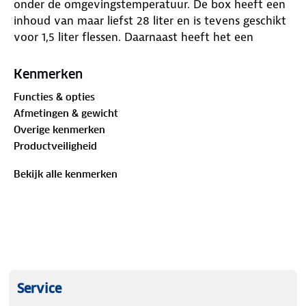
onder de omgevingstemperatuur. De box heeft een
inhoud van maar liefst 28 liter en is tevens geschikt
voor 1,5 liter flessen. Daarnaast heeft het een
opbergvak voor drankjes in het deksel. De
Campingaz Powerbox Elektrische Koelbox heeft een
Kenmerken
geïntegreerd batterijcontrolesysteem dat de accu
Functies & opties
van de auto voorkomt leeg te raken.
Afmetingen & gewicht
Overige kenmerken
Belangrijkste kenmerken
Productveiligheid
• De ideale koelbox voor onderweg.
• Houdt de etenswaren en drankjes lekker koel.
Bekijk alle kenmerken
• Sluit de Powerbox aan via de 12V dc-autoaansteker
en koel tot 16°C onder de omgevingstemperatuur.
• Inhoud 28 liter.
• Geschikt voor 1,5 liter flessen.
• Kan worden gebruikt in 230Vac-modus met een
230Vac/12Vdc-transformer (Exclusief).
• Opbergvak voor drankjes in deksel.
Service
• Geïntegreerde batterijcontrolesysteem voorkomt