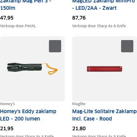
Zaklamp Mag Pen 3 -
MagLED Zaklamp MiniPro
150lm
- LED/2AA - Zwart
47,95
87,76
Verkoop door
PimXL
Verkoop door
Sharp As A Knife
Homey's
Maglite
Homey's Eddy zaklamp
Mag-Lite Solitaire Zaklamp
LED - 200 lumen
Incl. Case - Rood
21,95
21,80
Verkoop door
Sharp As A Knife
Verkoop door
Sharp As A Knife