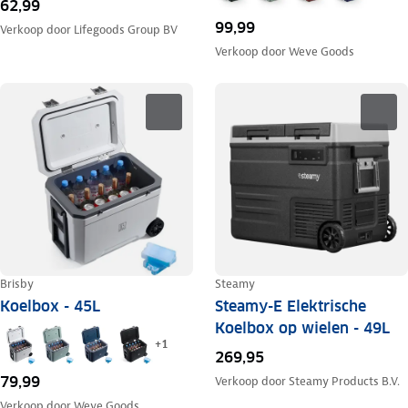
62,99
99,99
Verkoop door
Lifegoods Group BV
Verkoop door
Weve Goods
Brisby
Steamy
Koelbox - 45L
Steamy-E Elektrische
Koelbox op wielen - 49L
+
1
269,95
79,99
Verkoop door
Steamy Products B.V.
Verkoop door
Weve Goods