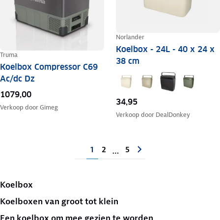
Norlander
Koelbox - 24L - 40 x 24 x
Truma
38 cm
Koelbox Compressor C69
Ac/dc Dz
1079,00
34,95
Verkoop door
Gimeg
Verkoop door
DealDonkey
1
2
5
…
Koelbox
Koelboxen van groot tot klein
Een koelbox om mee gezien te worden