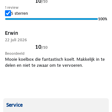
10
/
10
5 koelstanden
1 review
Stroom: 12V en 240V
5 sterren
Geluidsniveau: 48 dB
100
%
Afmetingen grote vak: 32,7x26,7x36,3 cm
Erwin
22 juli 2026
10
/
10
Beoordeeld
Mooie koelbox die fantastisch koelt. Makkelijk in te
delen en niet te zwaar om te vervoeren.
Service