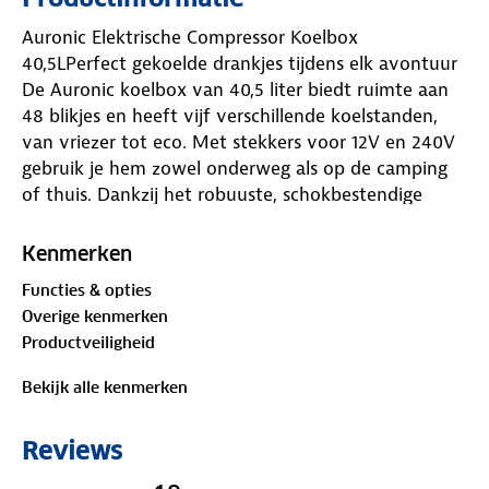
Auronic Elektrische Compressor Koelbox
40,5LPerfect gekoelde drankjes tijdens elk avontuur
De Auronic koelbox van 40,5 liter biedt ruimte aan
48 blikjes en heeft vijf verschillende koelstanden,
van vriezer tot eco. Met stekkers voor 12V en 240V
gebruik je hem zowel onderweg als op de camping
of thuis. Dankzij het robuuste, schokbestendige
ontwerp en de handige dubbele vakverdeling blijven
je producten veilig en overzichtelijk. Geen zorgen
Kenmerken
meer over lauwe drankjes, want met deze koelbox
Functies & opties
zijn je snacks altijd perfect gekoeld, waar je ook
Overige kenmerken
bent!
Productveiligheid
Waarom kiezen voor Auronic?
Voor gezinnen, kampeerders en reizigers die altijd
Bekijk alle kenmerken
willen genieten van verse en koude producten
onderweg.
Reviews
Specificaties
Inhoud: 40,5 liter (48 blikjes)