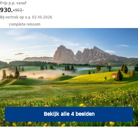
Prijs p.p. vanaf
930,-
957,-
Bij vertrek op o.a. 02-10-2026
complete reissom
Bekijk alle 4 beelden