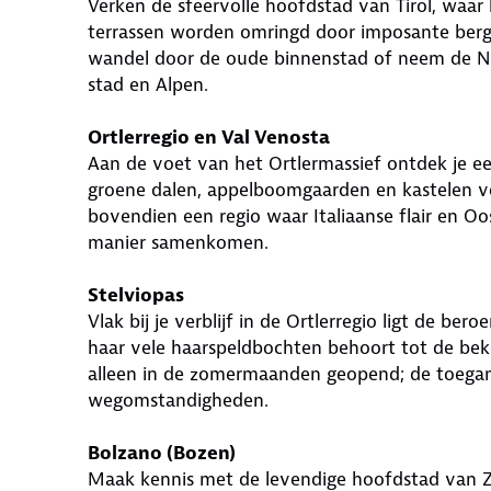
Verken de sfeervolle hoofdstad van Tirol, waar hi
terrassen worden omringd door imposante be
wandel door de oude binnenstad of neem de No
stad en Alpen.
Ortlerregio en Val Venosta
Aan de voet van het Ortlermassief ontdek je ee
groene dalen, appelboomgaarden en kastelen vo
bovendien een regio waar Italiaanse flair en Oo
manier samenkomen.
Stelviopas
Vlak bij je verblijf in de Ortlerregio ligt de b
haar vele haarspeldbochten behoort tot de bek
alleen in de zomermaanden geopend; de toeganke
wegomstandigheden.
Bolzano (Bozen)
Maak kennis met de levendige hoofdstad van Zui