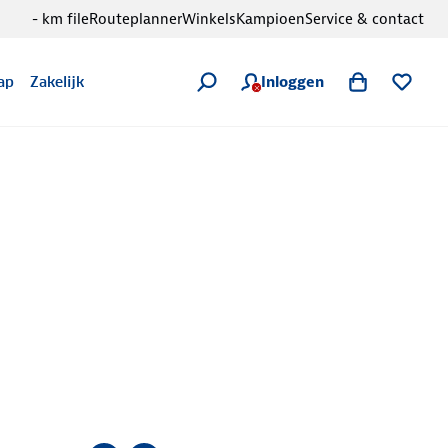
- km file
Routeplanner
Winkels
Kampioen
Service & contact
Inloggen
ap
Zakelijk