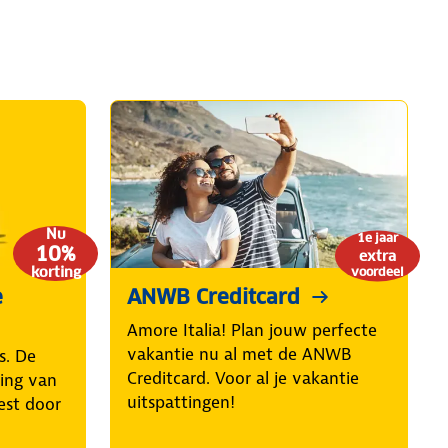
Nu
1e jaar
10%
extra
korting
voordeel
e
ANWB Creditcard
Amore Italia! Plan jouw perfecte
vakantie nu al met de ANWB
s. De
Creditcard. Voor al je vakantie
ring van
uitspattingen!
est door