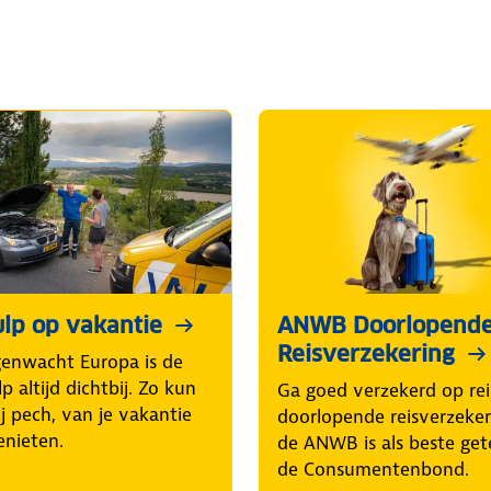
lp op vakantie
ANWB Doorlopend
Reisverzekering
enwacht Europa is de
p altijd dichtbij. Zo kun
Ga goed verzekerd op rei
ij pech, van je vakantie
doorlopende reisverzeke
enieten.
de ANWB is als beste get
de Consumentenbond.