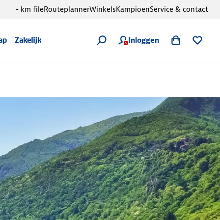
- km file
Routeplanner
Winkels
Kampioen
Service & contact
Inloggen
ap
Zakelijk