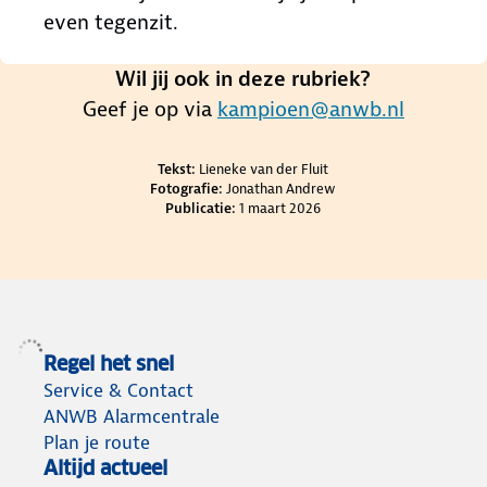
even tegenzit.
Wil jij ook in deze rubriek?
Geef je op via
kampioen@anwb.nl
Credits en bronnen
Tekst:
Lieneke van der Fluit
Fotografie:
Jonathan Andrew
Publicatie:
1 maart 2026
Regel het snel
Service & Contact
ANWB Alarmcentrale
Plan je route
Altijd actueel