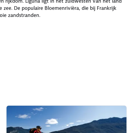
en rijkdom. Liguria ligt in het zuidwesten van het land
zee. De populaire Bloemenrivièra, die bij Frankrijk
oie zandstranden.