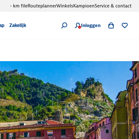
- km file
Routeplanner
Winkels
Kampioen
Service & contact
Inloggen
ap
Zakelijk