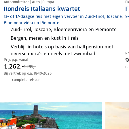
Autorondreizen | Auto | Europa
Fi
Rondreis Italiaans kwartet
F
13- of 17-daagse reis met eigen vervoer in Zuid-Tirol, Toscane,
9
Bloemenrivièra en Piemonte
Zuid-Tirol, Toscane, Bloemenrivièra en Piemonte
bergen, meren en kust in 1 reis
verblijf in hotels op basis van halfpension met
diverse extra’s en deels met zwembad
Pr
9
Prijs p.p. vanaf
1.262,-
1.299,-
Bi
Bij vertrek op o.a. 18-10-2026
complete reissom