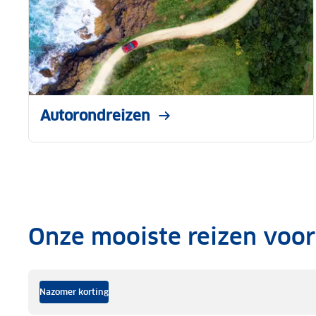
Autorondreizen
Onze mooiste reizen voor
.
Nazomer korting