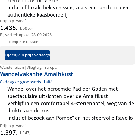
sterrenhotel bij Vieste
inclusief lokale belevenissen, zoals een lunch op een
authentieke kaasboerderij
Prijs p.p. vanaf
1.435,-
1.685,-
Bij vertrek op o.a. 28-09-2026
complete reissom
Tijdelijk in prijs verlaagd
Wandelreizen | Vliegtuig | Europa
Wandelvakantie Amalfikust
8-daagse groepsreis Italië
wandel over het beroemde Pad der Goden met
spectaculaire uitzichten over de Amalfikust
verblijf in een comfortabel 4-sterrenhotel, weg van de
drukte aan de kust
inclusief bezoek aan Pompeï en het sfeervolle Ravello
Prijs p.p. vanaf
1.397,-
1.547,-