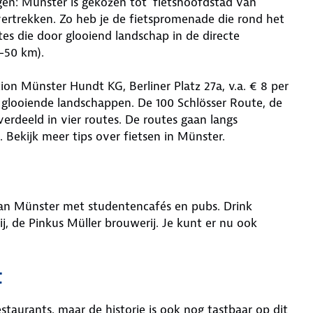
gen: Münster is gekozen tot 'fietshoofdstad van
r vertrekken. Zo heb je de fietspromenade die rond het
s die door glooiend landschap in de directe
-50 km).
tion Münster Hundt KG, Berliner Platz 27a, v.a. € 8 per
 glooiende landschappen. De 100 Schlösser Route, de
erdeeld in vier routes. De routes gaan langs
 Bekijk meer tips over fietsen in Münster.
 van Münster met studentencafés en pubs. Drink
ij, de Pinkus Müller brouwerij. Je kunt er nu ook
t
staurants, maar de historie is ook nog tastbaar op dit