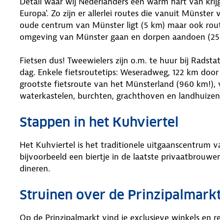
Detail waar wij Nederlanders een warm hart van krij
Europa'. Zo zijn er allerlei routes die vanuit Münste
oude centrum van Münster ligt (5 km) maar ook route
omgeving van Münster gaan en dorpen aandoen (25
Fietsen dus! Tweewielers zijn o.m. te huur bij Radsta
dag. Enkele fietsroutetips: Weseradweg, 122 km door
grootste fietsroute van het Münsterland (960 km!), v
waterkastelen, burchten, grachthoven en landhuizen.
Stappen in het Kuhviertel
Het Kuhviertel is het traditionele uitgaanscentrum
bijvoorbeeld een biertje in de laatste privaatbrouwer
dineren.
Struinen over de Prinzipalmark
Op de Prinzipalmarkt vind je exclusieve winkels en re