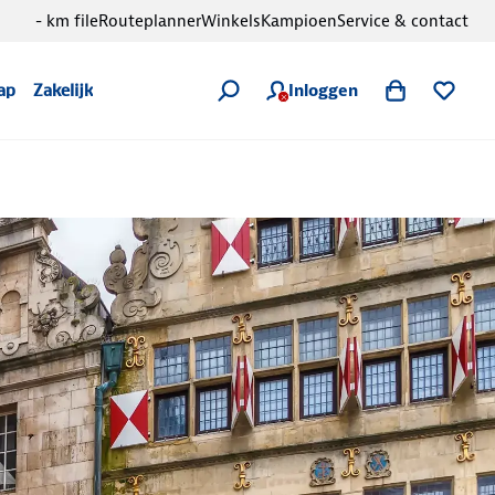
- km file
Routeplanner
Winkels
Kampioen
Service & contact
Inloggen
ap
Zakelijk