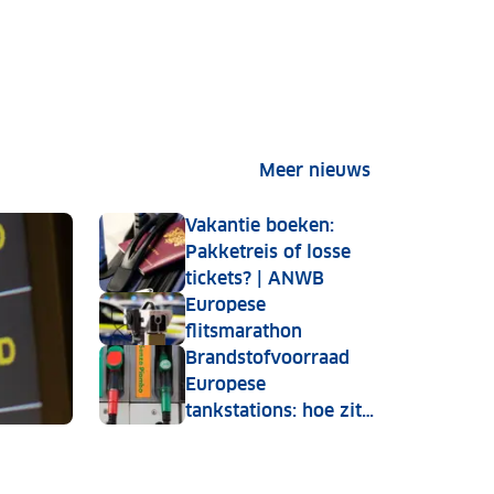
Meer nieuws
Vakantie boeken:
Pakketreis of losse
tickets? | ANWB
Europese
flitsmarathon
Brandstofvoorraad
Europese
tankstations: hoe zit
dat?