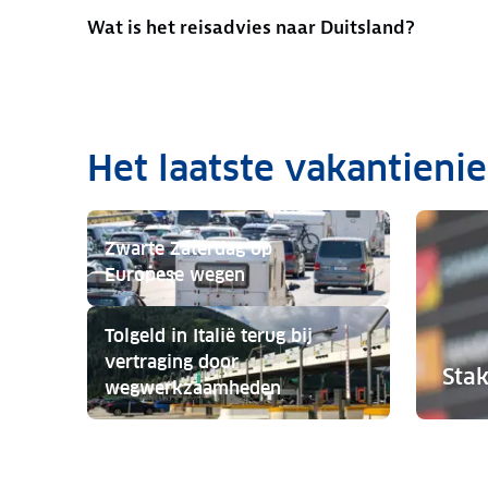
Wat is het reisadvies naar Duitsland?
Het laatste vakantieni
Zwarte Zaterdag op
Europese wegen
Zwarte Zaterdag op Europese wegen
Tolgeld in Italië terug bij
vertraging door
Stak
wegwerkzaamheden
Tolgeld in Italië terug bij vertraging door w
Stakinge