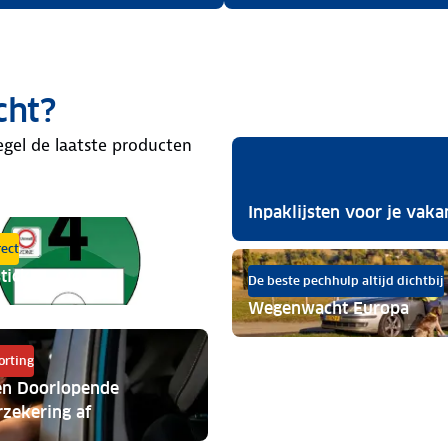
cht?
egel de laatste producten
Inpaklijsten voor je vaka
rect
ticker
De beste pechhulp altijd dichtbij
Wegenwacht Europa
orting
een Doorlopende
rzekering af