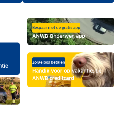
Bespaar met de gratis app
ANWB Onderweg app
Zorgeloos betalen
ntie
Handig voor op vakantie: de
ANWB creditcard