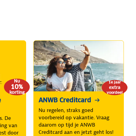
Nu
1e jaar
10%
extra
korting
voordeel
e
ANWB Creditcard
Nu regelen, straks goed
voorbereid op vakantie. Vraag
s. De
daarom op tijd je ANWB
ring van
Creditcard aan en jetzt geht los!
est door