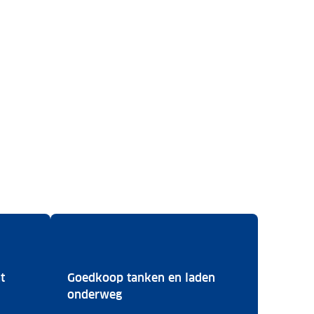
t
Goedkoop tanken en laden
plicht mee
Goedkoop tanken en laden onder
onderweg