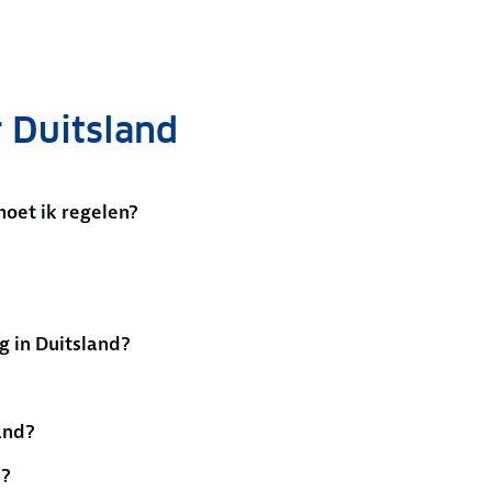
 Duitsland
moet ik regelen?
g in Duitsland?
and?
d?