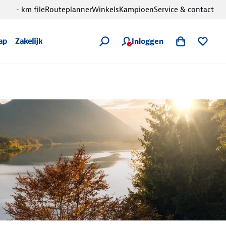
- km file
Routeplanner
Winkels
Kampioen
Service & contact
Inloggen
ap
Zakelijk