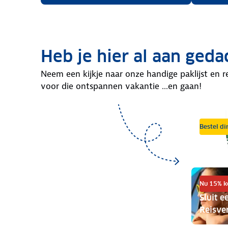
Heb je hier al aan geda
Neem een kijkje naar onze handige paklijst en r
voor die ontspannen vakantie ...en gaan!
Bestel di
Milieus
Nu 15% k
Sluit 
Reisve