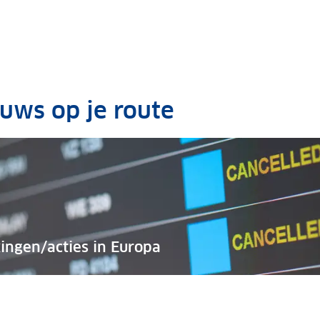
euws op je route
ingen/acties in Europa
egwerkzaamheden
n/acties in Europa