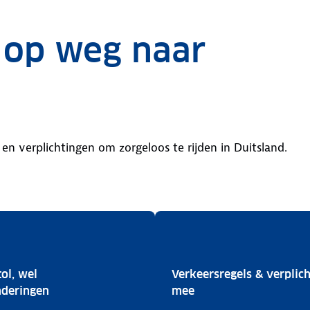
 op weg naar
 en verplichtingen om zorgeloos te rijden in Duitsland.
ol, wel
Verkeersregels & verplich
cker
Geen tol, wel uitzonderingen
Verkeersregels & ver
nderingen
mee