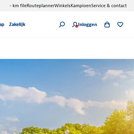
- km file
Routeplanner
Winkels
Kampioen
Service & contact
Inloggen
ap
Zakelijk