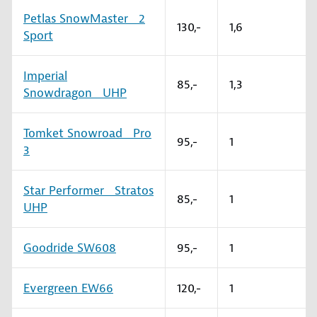
Petlas SnowMaster 2
130,-
1,6
Sport
Imperial
85,-
1,3
Snowdragon UHP
Tomket Snowroad Pro
95,-
1
3
Star Performer Stratos
85,-
1
UHP
Goodride SW608
95,-
1
Evergreen EW66
120,-
1