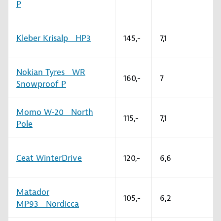
P
Kleber Krisalp HP3
145,-
7,1
Nokian Tyres WR
160,-
7
Snowproof P
Momo W-20 North
115,-
7,1
Pole
Ceat WinterDrive
120,-
6,6
Matador
105,-
6,2
MP93 Nordicca