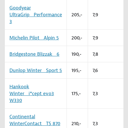
Goodyear
UltraGrip Performance
205,-
7,9
3
Michelin Pilot Alpin 5
200,-
7,9
Bridgestone Blizzak 6
190,-
7,8
Dunlop Winter Sport 5
195,-
7,6
Hankook
Winter i*cept evo3
175,-
7,3
W330
Continental
WinterContact TS 870
210,-
7,3