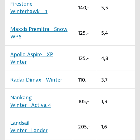
Firestone
140,-
5,5
Winterhawk 4
Maxxis Premitra Snow
125,-
5,4
WP6
Apollo Aspire XP
125,-
4,8
Winter
Radar Dimax Winter
110,-
3,7
Nankang
105,-
1,9
Winter Activa 4
Landsail
205,-
1,6
Winter Lander