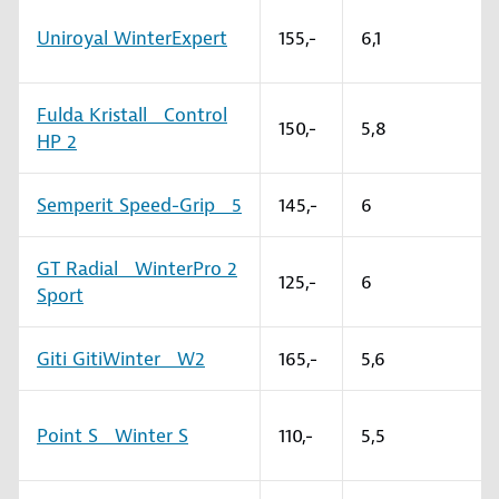
Uniroyal WinterExpert
155,-
6,1
Fulda Kristall Control
150,-
5,8
HP 2
Semperit Speed-Grip 5
145,-
6
GT Radial WinterPro 2
125,-
6
Sport
Giti GitiWinter W2
165,-
5,6
Point S Winter S
110,-
5,5