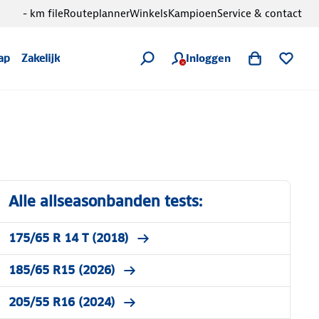
- km file
Routeplanner
Winkels
Kampioen
Service & contact
Inloggen
ap
Zakelijk
Alle allseasonbanden tests:
175/65 R 14 T (2018)
185/65 R15 (2026)
205/55 R16 (2024)