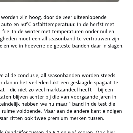
n worden zijn hoog, door de zeer uiteenlopende
o
 auto en 50
C asfalttemperatuur. In de herfst met
file. In de winter met temperaturen onder nul en
gheden moet een all seasonband te vertrouwen zijn
delen we in hoeverre de geteste banden daar in slagen.
we al de conclusie, all seasonbanden worden steeds
r dan in het verleden lukt een geslaagde spagaat te
 - die niet zo veel marktaandeel heeft – bij een
taten blijven achter bij die van voorgaande jaren in
eindelijk hebben we nu maar 1 band in de test die
n ruime voldoende. Maar aan de andere kant eindigen
Daar zitten ook twee premium merken tussen.
(eindcijfer tussen de 6,0 en 6,5) scoren. Ook hier