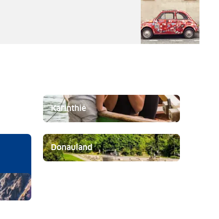
Karinthië
Donauland