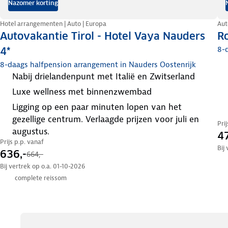
Nazomer korting
Hotel arrangementen | Auto | Europa
Aut
Autovakantie Tirol - Hotel Vaya Nauders
Ro
8-d
4*
8-daags halfpension arrangement in Nauders Oostenrijk
nabij drielandenpunt met Italië en Zwitserland
luxe wellness met binnenzwembad
ligging op een paar minuten lopen van het
gezellige centrum. Verlaagde prijzen voor juli en
Pri
augustus.
47
Prijs p.p. vanaf
Bij
636,-
664,-
Bij vertrek op o.a. 01-10-2026
complete reissom