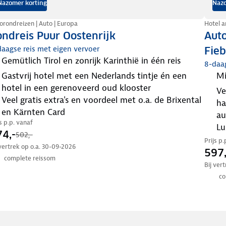
Nazomer korting
Nazo
orondreizen | Auto | Europa
Hotel a
ndreis Puur Oostenrijk
Auto
aagse reis met eigen vervoer
Fie
gemütlich Tirol en zonrijk Karinthië in één reis
8-daa
gastvrij hotel met een Nederlands tintje én een
hotel in een gerenoveerd oud klooster
verblijf in modern en luxueus hotel op basis van
veel gratis extra's en voordeel met o.a. de Brixental
ha
en Kärnten Card
au
js p.p. vanaf
l
4,-
502,-
Prijs p
 vertrek op o.a. 30-09-2026
597,
complete reissom
Bij ver
co