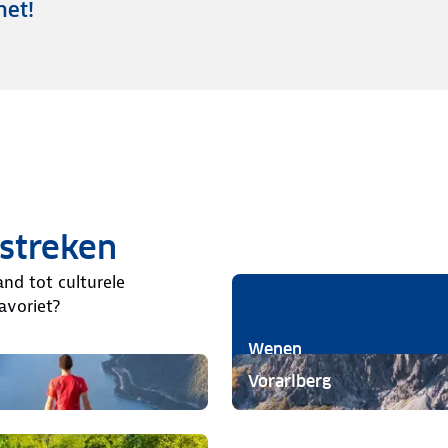
net!
streken
and tot culturele
avoriet?
Wenen
Vorarlberg