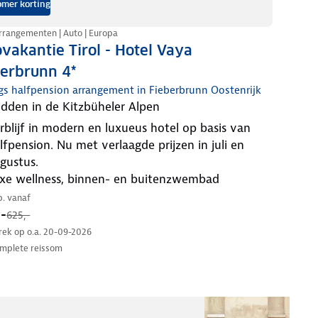
mer korting
rrangementen | Auto | Europa
vakantie Tirol - Hotel Vaya
berbrunn 4*
gs halfpension arrangement in Fieberbrunn Oostenrijk
midden in de Kitzbüheler Alpen
lfpension. Nu met verlaagde prijzen in juli en
gustus.
uxe wellness, binnen- en buitenzwembad
.p. vanaf
-
625,-
trek op o.a. 20-09-2026
mplete reissom