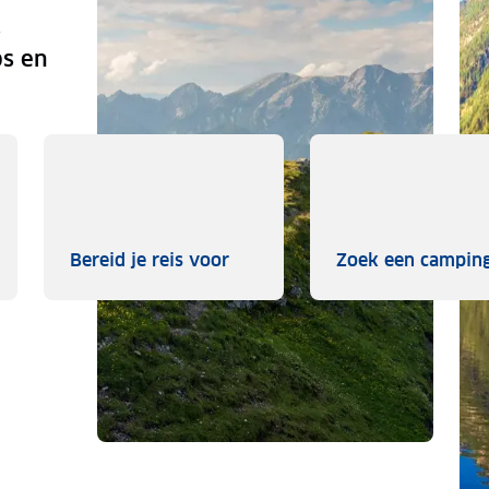
.
ps en
je inspireren
Bereid je reis voor
Bereid je reis voor
Zoek een campin