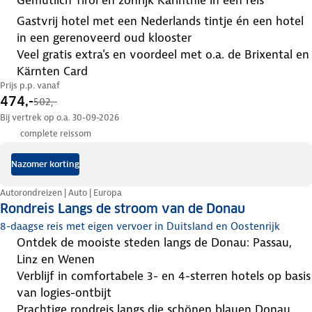
gemütlich Tirol en zonrijk Karinthië in één reis
gastvrij hotel met een Nederlands tintje én een hotel
in een gerenoveerd oud klooster
veel gratis extra's en voordeel met o.a. de Brixental en
Kärnten Card
Prijs p.p. vanaf
474,-
502,-
Bij vertrek op o.a. 30-09-2026
complete reissom
Nazomer korting
Autorondreizen | Auto | Europa
Rondreis Langs de stroom van de Donau
8-daagse reis met eigen vervoer in Duitsland en Oostenrijk
ontdek de mooiste steden langs de Donau: Passau,
Linz en Wenen
verblijf in comfortabele 3- en 4-sterren hotels op basis
van logies-ontbijt
prachtige rondreis langs die schönen blauen Donau