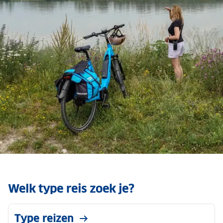
Fietsen langs de Donau
Met ANWB’s fietsroute-expert Marieke
Welk type reis zoek je?
Meer in Kampioen
Type reizen