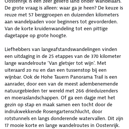
Oostenrijk is een zeer geliefd land onder wandelaars.
De grote vraag is alleen: waar ga je heen? De keuze is
reuze met 57 berggroepen en duizenden kilometers
aan wandelpaden voor beginners tot gevorderden.
Van de korte kruidenwandeling tot een pittige
dagetappe op grote hoogte.
Liefhebbers van langeafstandswandelingen vinden
een uitdaging in de 25 etappes van de 370 kilometer
lange wandelroute ‘Van gletsjer tot wijn’. Met
uiteraard zo nu en dan een tussenstop bij een
wijnbar. Ook de Hohe Tauern Panorama Trail is een
aanrader, door een van de meest adembenemende
natuurgebieden ter wereld met 266 drieduizenders
en moeraslandschappen. Of ga een dagje met het
gezin op stap en maak samen een tocht door de
indrukwekkende Rosengartenschlucht, door
rotstunnels en langs donderende watervallen. Dit zijn
17 mooie korte en lange wandelroutes in Oostenrijk.