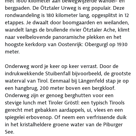
met 1600 kilometer aan bewegwijzerde wandel- en
bergpaden. De Ötztaler Urweg is erg populair. Deze
rondwandeling is 180 kilometer lang, opgesplitst in 12
etappes. Je dwaalt door boomgaarden en weilanden,
wandelt langs de brullende rivier Ötztaler Ache, klimt
naar veelbelovende panoramische plekken en het
hoogste kerkdorp van Oostenrijk: Obergurgl op 1930
meter.
Onderweg word je keer op keer verrast. Door de
indrukwekkende Stuibenfall bijvoorbeeld, de grootste
waterval van Tirol. Eenmaal bij Längenfeld stap je op
een hangbrug, 200 meter boven een bergkloof.
Onderweg zijn er genoeg berghutten voor een
stevige lunch met Tiroler Gröstl: een typisch Tirools
gerecht met gebakken aardappels, ui, vlees en een
spiegelei erbovenop. Of neem een verfrissende duik
in het kristalheldere groene water van de Piburger
See.