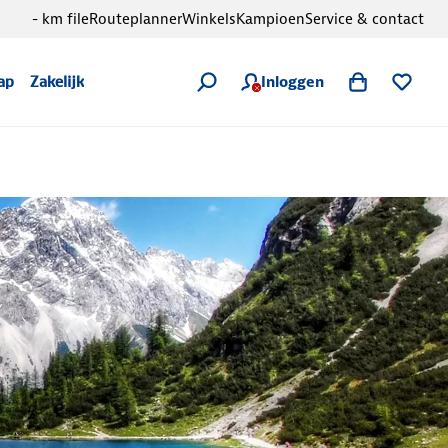
- km file
Routeplanner
Winkels
Kampioen
Service & contact
Inloggen
ap
Zakelijk