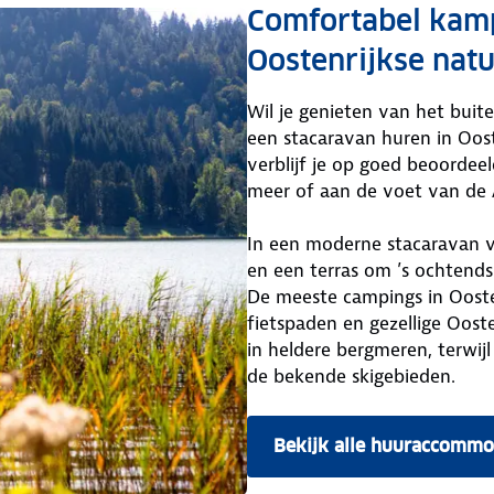
Comfortabel kamp
Oostenrijkse nat
Wil je genieten van het buit
een stacaravan huren in Oos
verblijf je op goed beoordee
meer of aan de voet van de 
In een moderne stacaravan v
en een terras om ’s ochtends 
De meeste campings in Oosten
fietspaden en gezellige Oost
in heldere bergmeren, terwijl
de bekende skigebieden.
Bekijk alle huuraccommod