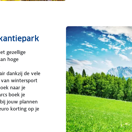
akantiepark
et gezellige
 van hoge
e
ir dankzij de vele
 van wintersport
zoek naar je
rcs boek je
bij jouw plannen
uro korting op je