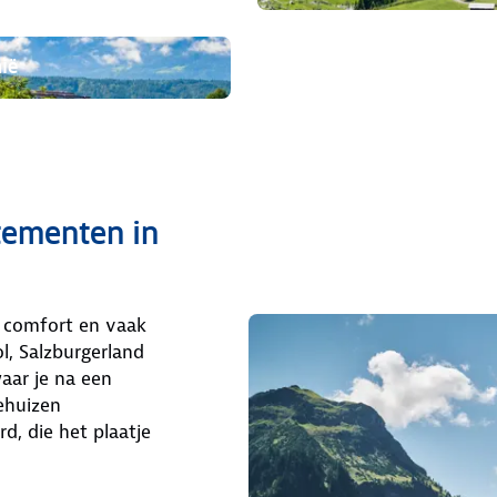
ië
tementen in
d, comfort en vaak
rol, Salzburgerland
waar je na een
iehuizen
d, die het plaatje