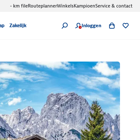
- km file
Routeplanner
Winkels
Kampioen
Service & contact
Inloggen
ap
Zakelijk