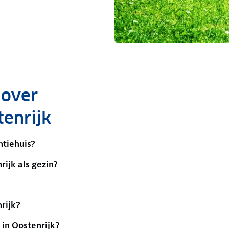
 over
tenrijk
ntiehuis?
ijk als gezin?
rijk?
 in Oostenrijk?