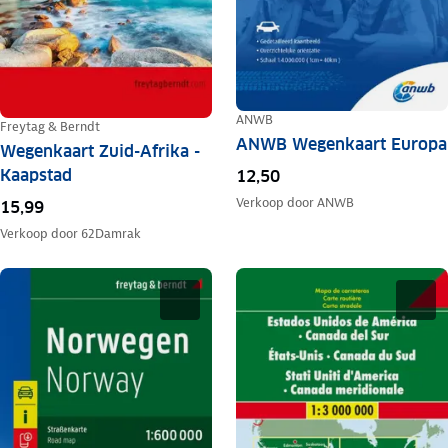
ANWB
Freytag & Berndt
ANWB Wegenkaart Europa
Wegenkaart Zuid-Afrika -
Kaapstad
12,50
Verkoop door
ANWB
15,99
Verkoop door
62Damrak