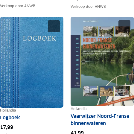
Verkoop door
ANWB
Verkoop door
ANWB
Hollandia
Hollandia
Vaarwijzer Noord-Franse
Logboek
binnenwateren
17,99
41,99