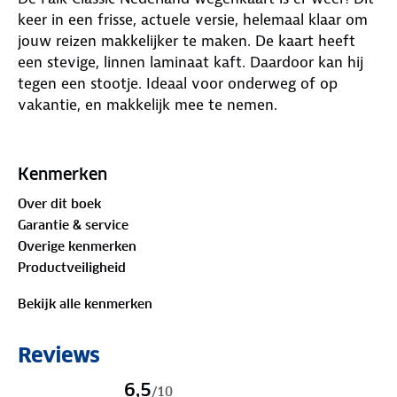
keer in een frisse, actuele versie, helemaal klaar om
jouw reizen makkelijker te maken. De kaart heeft
een stevige, linnen laminaat kaft. Daardoor kan hij
tegen een stootje. Ideaal voor onderweg of op
vakantie, en makkelijk mee te nemen.
Met deze kaart heb je een helder overzicht van alle
wegen in Nederland. Of je nu door de stad rijdt of
Kenmerken
het platteland verkent, je weet precies waar je heen
Over dit boek
moet. Geen stress, geen omwegen.
Garantie & service
Overige kenmerken
Productveiligheid
Bekijk alle kenmerken
Reviews
6,5
/
10