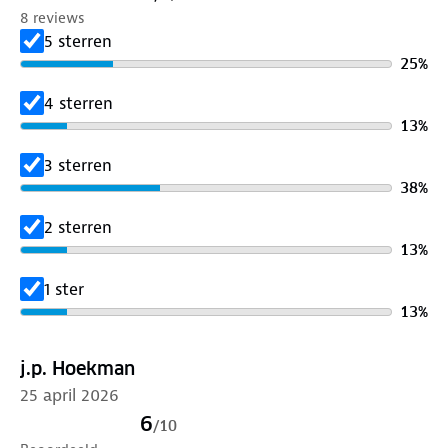
8 reviews
5 sterren
25
%
4 sterren
13
%
3 sterren
38
%
2 sterren
13
%
1 ster
13
%
j.p. Hoekman
25 april 2026
6
/
10