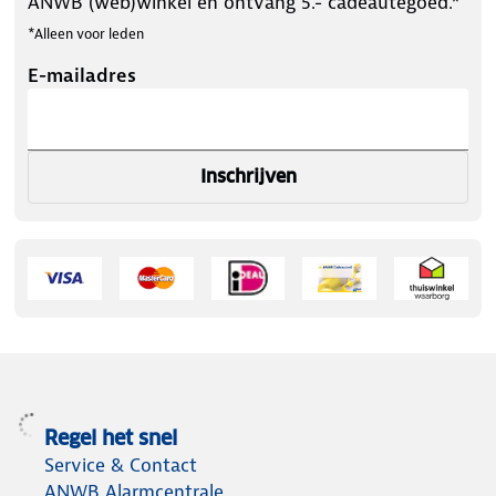
ANWB (web)winkel en ontvang 5.- cadeautegoed.*
*Alleen voor leden
E-mailadres
Inschrijven
Regel het snel
Service & Contact
ANWB Alarmcentrale