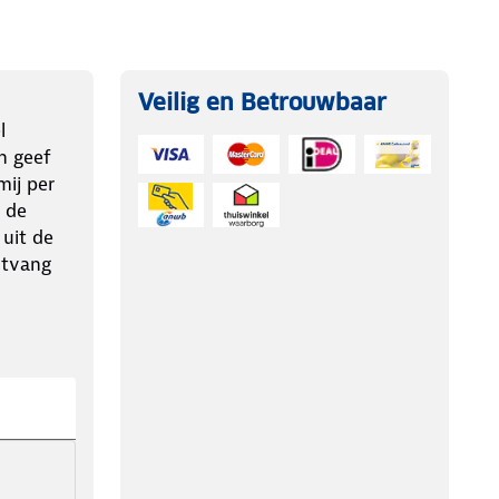
Veilig en Betrouwbaar
l
n geef
ij per
 de
 uit de
ntvang