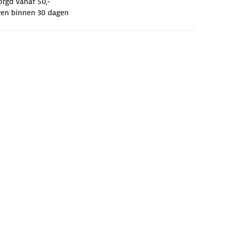
orgd vanaf 50,-
ren binnen 30 dagen