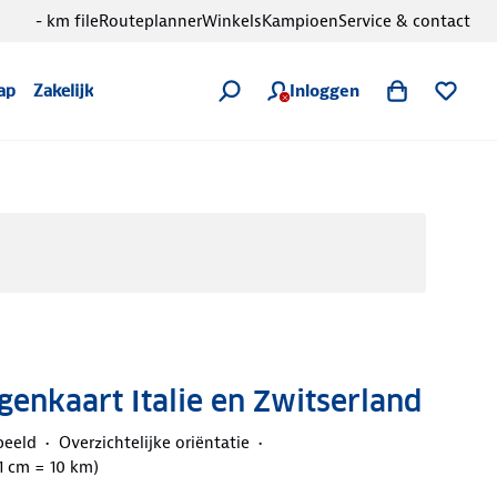
- km file
Routeplanner
Winkels
Kampioen
Service & contact
Inloggen
ap
Zakelijk
nkaart Italie en Zwitserland
beeld
Overzichtelijke oriëntatie
(1 cm = 10 km)