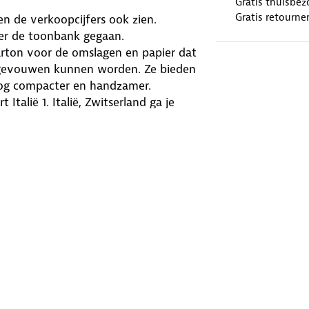
Gratis thuisbez
Gratis retourne
n de verkoopcijfers ook zien.
ver de toonbank gegaan.
arton voor de omslagen en papier dat
uitgevouwen kunnen worden. Ze bieden
 nog compacter en handzamer.
alië 1. Italië, Zwitserland ga je
 (1 cm = 10 km).