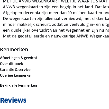
MET DE ANWB WEGENKAART, WEET JE WAAR JE STAAT!
ANWB wegenkaarten zijn een begrip in het land. Dat late
Afgelopen decennia zijn meer dan 10 miljoen kaarten o
De wegenkaarten zijn allemaal vernieuwd, met dikker k
minder makkelijk scheurt, zodat ze veelvuldig in- en 
een duidelijker overzicht van het wegennet en zijn nu
Met de gedetailleerde en nauwkeurige ANWB Wegenkaart It
goed voorbereid op autovakantie. Schaal van 1:1.000.000
• Gedetailleerd kaartbeeld
Kenmerken
• Overzichtelijke oriëntatie
Afmetingen & gewicht
• Schaal 1:1.000.000 (1 cm = 10 km)
Over dit boek
Garantie & service
Overige kenmerken
Bekijk alle kenmerken
Reviews