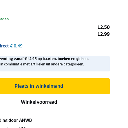
laden..
12,50
12,99
irect
€ 0,49
zending vanaf €14,95 op kaarten, boeken en gidsen.
ig in combinatie met artikelen uit andere categorieën.
Plaats in winkelmand
Winkelvoorraad
ding door
ANWB