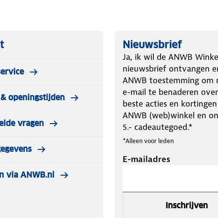
t
Nieuwsbrief
Ja, ik wil de ANWB Winke
nieuwsbrief ontvangen e
ervice
ANWB toestemming om m
e-mail te benaderen over
& openingstijden
beste acties en kortingen
ANWB (web)winkel en o
elde vragen
5.- cadeautegoed.*
*Alleen voor leden
gegevens
E-mailadres
n via ANWB.nl
Inschrijven