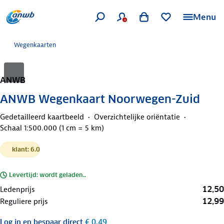
Menu
Wegenkaarten
ANWB
ANWB Wegenkaart Noorwegen-Zuid
Gedetailleerd kaartbeeld
Overzichtelijke oriëntatie
Schaal 1:500.000 (1 cm = 5 km)
klant: 6.0
Levertijd: wordt geladen..
12,50
Ledenprijs
12,99
Reguliere prijs
Log in
en bespaar direct
€ 0,49