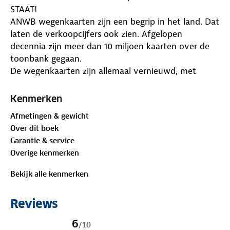
STAAT!
ANWB wegenkaarten zijn een begrip in het land. Dat
laten de verkoopcijfers ook zien. Afgelopen
decennia zijn meer dan 10 miljoen kaarten over de
toonbank gegaan.
De wegenkaarten zijn allemaal vernieuwd, met
dikker karton voor de omslagen en papier dat
minder makkelijk scheurt, zodat ze veelvuldig in- en
Kenmerken
uitgevouwen kunnen worden. Ze bieden een
Afmetingen & gewicht
duidelijker overzicht van het wegennet en zijn nu
Over dit boek
nog compacter en handzamer.
Garantie & service
Met de gedetailleerde en nauwkeurige ANWB
Overige kenmerken
Wegenkaart Scandinavië/IJsland 3. Noorwegen zuid
ga je goed voorbereid op autovakantie. Schaal van
Bekijk alle kenmerken
1:500.000 (1 cm = 5 km).
• Gedetailleerd kaartbeeld
Reviews
• Overzichtelijke oriëntatie
• Schaal 1:500.000 (1 cm = 5 km)
6
/
10