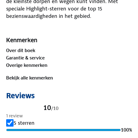
de kleinste dorpen en wegen kunt vinden. Met
speciale Highlight-sterren voor de top 15
bezienswaardigheden in het gebied.
Afstanden tussen plaatsen zijn overzichtelijk
weergegeven, samen met veel toeristische en
Kenmerken
handige informatie zoals schilderachtige routes,
Over dit boek
natuurparken, attracties en benzinestations. De
Garantie & service
kaart bevat een meertalige legenda, inclusief
Overige kenmerken
Nederlands, wat extra gemak biedt tijdens het
reizen.
Bekijk alle kenmerken
Reviews
10
/
10
1 review
5 sterren
100
%