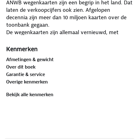
ANWB wegenkaarten zijn een begrip in het land. Dat
laten de verkoopcijfers ook zien. Afgelopen
decennia zijn meer dan 10 miljoen kaarten over de
toonbank gegaan.
De wegenkaarten zijn allemaal vernieuwd, met
dikker karton voor de omslagen en papier dat
minder makkelijk scheurt, zodat ze veelvuldig in- en
Kenmerken
uitgevouwen kunnen worden. Ze bieden een
Afmetingen & gewicht
duidelijker overzicht van het wegennet en zijn nu
Over dit boek
nog compacter en handzamer.
Garantie & service
Met de gedetailleerde en nauwkeurige ANWB
Overige kenmerken
Wegenkaart Frankrijk 7. Vogezen, Elzas-Lotharingen
ga je goed voorbereid op autovakantie. Schaal van
Bekijk alle kenmerken
1:250.000 (1 cm = 2,5 km).
• Gedetailleerd kaartbeeld
• Overzichtelijke oriëntatie
• Schaal 1:250.000 (1 cm = 2,5 km)