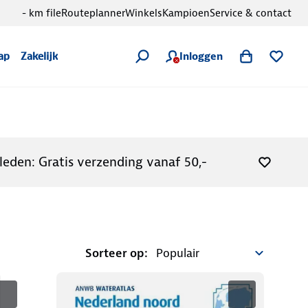
- km file
Routeplanner
Winkels
Kampioen
Service & contact
Inloggen
ap
Zakelijk
leden: Gratis verzending vanaf 50,-
Sorteer op: