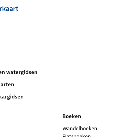
kaart
en watergidsen
arten
aargidsen
Boeken
Wandelboeken
Fietsboeken