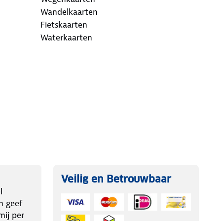
Wandelkaarten
Fietskaarten
Waterkaarten
Veilig en Betrouwbaar
l
n geef
ij per