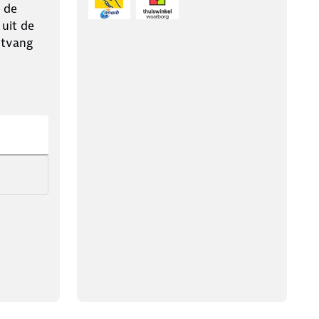
 de
 uit de
ntvang