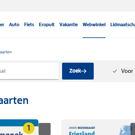
er
Auto
Fiets
Eropuit
Vakantie
Webwinkel
Lidmaatsch
aarten
Voor 
Zoek
aarten