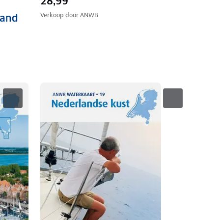
28,99
Verkoop door
ANWB
land