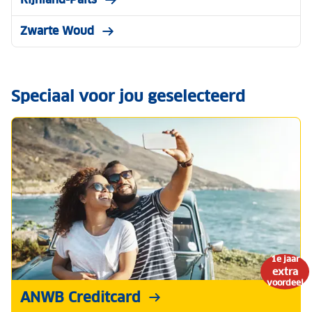
Zwarte Woud
Speciaal voor jou geselecteerd
1e jaar
extra
voordeel
ANWB Creditcard