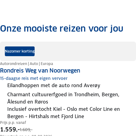
Onze mooiste reizen voor jou
.
Nazomer korting
Autorondreizen | Auto | Europa
Rondreis Weg van Noorwegen
15-daagse reis met eigen vervoer
eilandhoppen met de auto rond Averøy
charmant cultuurerfgoed in Trondheim, Bergen,
Ålesund en Røros
inclusief overtocht Kiel - Oslo met Color Line en
Bergen - Hirtshals met Fjord Line
Prijs p.p. vanaf
1.559,-
1.609,-