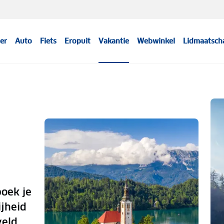
er
Auto
Fiets
Eropuit
Vakantie
Webwinkel
Lidmaatsch
boek je
ijheid
eld.