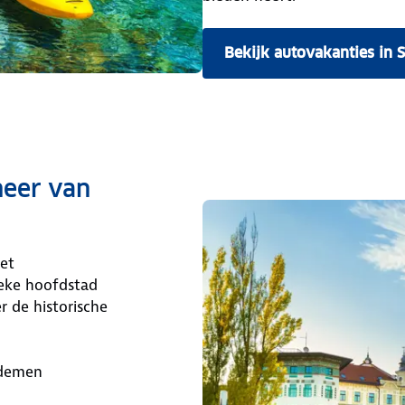
Bekijk autovakanties in 
meer van
het
ieke hoofdstad
r de historische
ademen