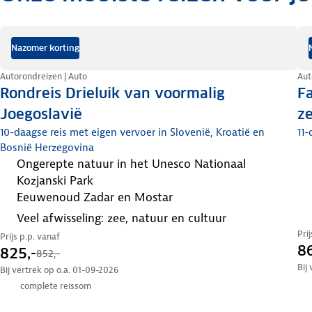
Nazomer korting
Autorondreizen | Auto
Aut
Rondreis Drieluik van voormalig
Fa
Joegoslavië
ze
10-daagse reis met eigen vervoer in Slovenië, Kroatië en
11-
Bosnië Herzegovina
ongerepte natuur in het Unesco Nationaal
Kozjanski Park
eeuwenoud Zadar en Mostar
veel afwisseling: zee, natuur en cultuur
Pri
Prijs p.p. vanaf
86
825,-
852,-
Bij
Bij vertrek op o.a. 01-09-2026
complete reissom