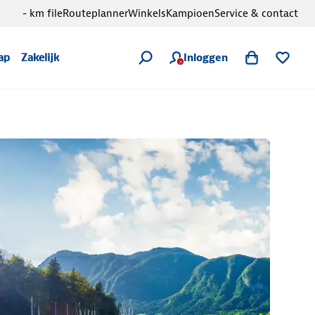
- km file
Routeplanner
Winkels
Kampioen
Service & contact
Inloggen
ap
Zakelijk