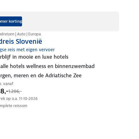
mer korting
dreizen | Auto | Europa
reis Slovenië
gse reis met eigen vervoer
erblijf in mooie en luxe hotels
n alle hotels wellness en binnenzwembad
bergen, meren en de Adriatische Zee
.p. vanaf
8,-
1.206,-
trek op o.a. 11-10-2026
mplete reissom