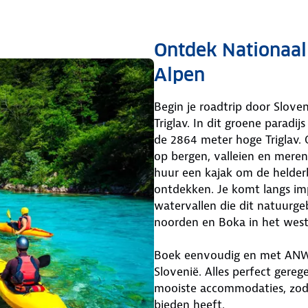
Ontdek Nationaal 
Alpen
Begin je roadtrip door Sloven
Triglav. In dit groene paradij
de 2864 meter hoge Triglav. 
op bergen, valleien en mere
huur een kajak om de helder
ontdekken. Je komt langs im
watervallen die dit natuurge
noorden en Boka in het west
Boek eenvoudig en met ANWB
Slovenië. Alles perfect gere
mooiste accommodaties, zodat
bieden heeft.