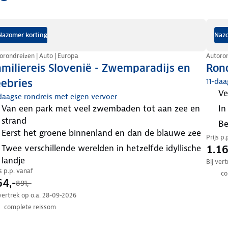
Nazomer korting
Nazo
orondreizen | Auto | Europa
Autoron
miliereis Slovenië - Zwemparadijs en
Rond
11-daa
ebries
v
daagse rondreis met eigen vervoer
van een park met veel zwembaden tot aan zee en
i
strand
eerst het groene binnenland en dan de blauwe zee
Prijs p
Twee verschillende werelden in hetzelfde idyllische
1.16
landje
Bij ver
js p.p. vanaf
co
4,-
891,-
 vertrek op o.a. 28-09-2026
complete reissom