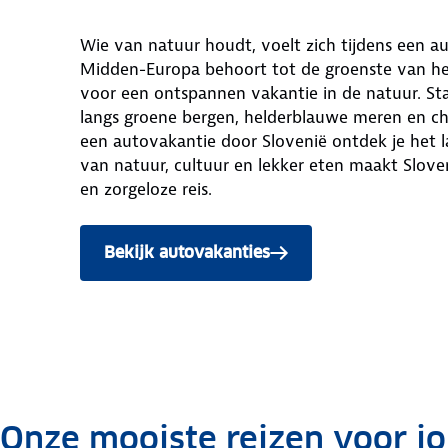
Wie van natuur houdt, voelt zich tijdens een aut
Midden-Europa behoort tot de groenste van het 
voor een ontspannen vakantie in de natuur. St
langs groene bergen, helderblauwe meren en cha
een autovakantie door Slovenië ontdek je het 
van natuur, cultuur en lekker eten maakt Slov
en zorgeloze reis.
Bekijk autovakanties
naar Slovenië
Onze mooiste reizen voor j
.