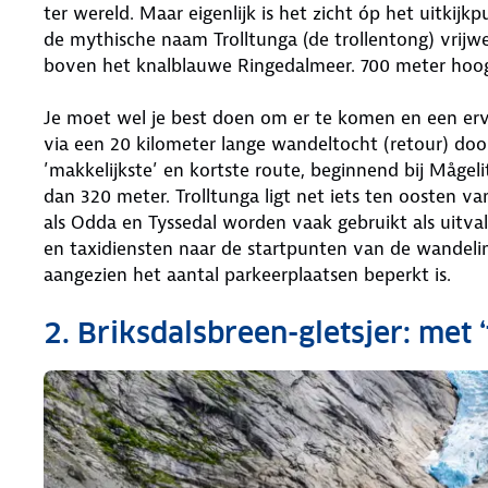
ter wereld. Maar eigenlijk is het zicht óp het uitkij
de mythische naam Trolltunga (de trollentong) vrijwe
boven het knalblauwe Ringedalmeer. 700 meter hoog,
Je moet wel je best doen om er te komen en een erva
via een 20 kilometer lange wandeltocht (retour) door
’makkelijkste’ en kortste route, beginnend bij Mågeli
dan 320 meter. Trolltunga ligt net iets ten oosten v
als Odda en Tyssedal worden vaak gebruikt als uitva
en taxidiensten naar de startpunten van de wandelin
aangezien het aantal parkeerplaatsen beperkt is.
2. Briksdalsbreen-gletsjer: met 