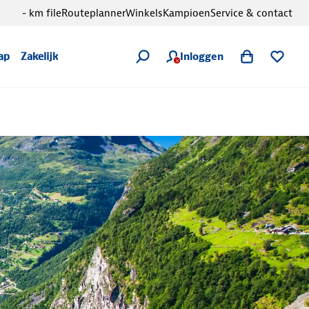
- km file
Routeplanner
Winkels
Kampioen
Service & contact
Inloggen
ap
Zakelijk