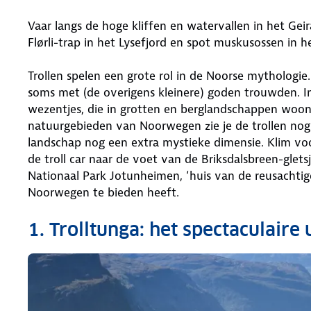
Vaar langs de hoge kliffen en watervallen in het Ge
Flørli-trap in het Lysefjord en spot muskusossen in he
Trollen spelen een grote rol in de Noorse mythologie
soms met (de overigens kleinere) goden trouwden. In 
wezentjes, die in grotten en berglandschappen wo
natuurgebieden van Noorwegen zie je de trollen nog 
landschap nog een extra mystieke dimensie. Klim voor
de troll car naar de voet van de Briksdalsbreen-gle
Nationaal Park Jotunheimen, ‘huis van de reusachtige
Noorwegen te bieden heeft.
1. Trolltunga: het spectaculaire 