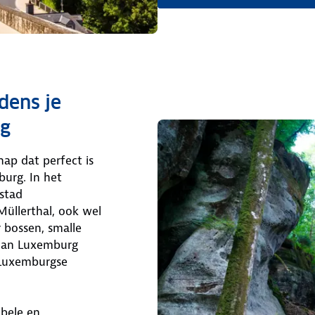
dens je
rg
ap dat perfect is
urg. In het
 stad
üllerthal, ook wel
 bossen, smalle
 van Luxemburg
 Luxemburgse
bele en