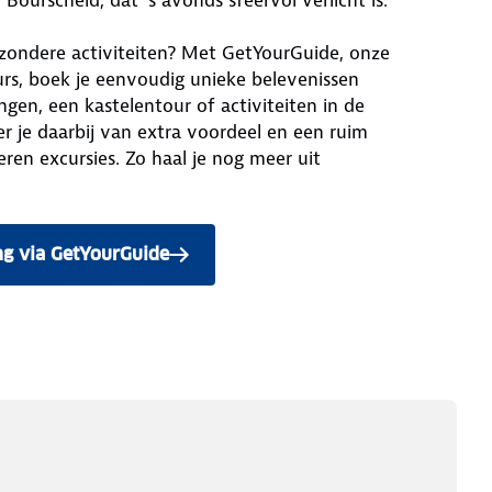
Bourscheid, dat ’s avonds sfeervol verlicht is.
bijzondere activiteiten? Met GetYourGuide, onze
urs, boek je eenvoudig unieke belevenissen
gen, een kastelentour of activiteiten in de
er je daarbij van extra voordeel en een ruim
ren excursies. Zo haal je nog meer uit
ng via GetYourGuide