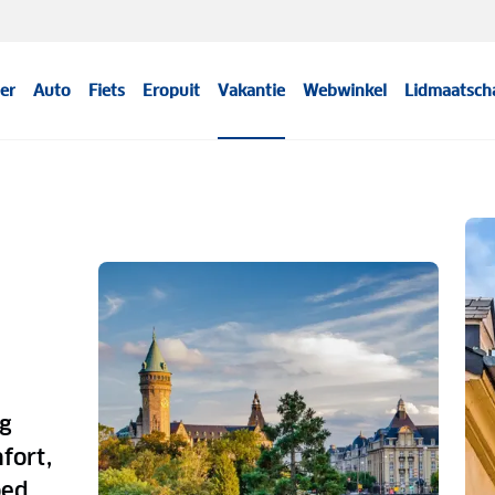
er
Auto
Fiets
Eropuit
Vakantie
Webwinkel
Lidmaatsch
rg
fort,
oed