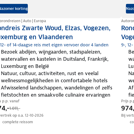
Nazomer korting
Nazo
orondreizen | Auto | Europa
Autoron
ndreis Zwarte Woud, Elzas, Vogezen,
Ron
uxemburg en Vlaanderen
Vog
 12- of 14-daagse reis met eigen vervoer door 4 landen
9-, 12
bezoek abdijen, wijngaarden, stadspaleizen,
bezoek abdijen, wijngaarden, stadspaleizen,
watervallen en kastelen in Duitsland, Frankrijk,
wa
Luxemburg en België
Lu
natuur, cultuur, activiteiten, rust en veelal
natuur, cultuur, activiteiten én rust en veelal
wellnessmogelijkheden in comfortabele hotels
we
afwisselend landschappen, wandelingen of zelfs
afwisselend landschappen, wandelingen of zelfs
fietstochten en smaakvolle culinaire ervaringen
fi
js p.p. vanaf
Prijs p
4,-
974,
1.011,-
 vertrek op o.a. 12-10-2026
Bij ver
complete reissom
co