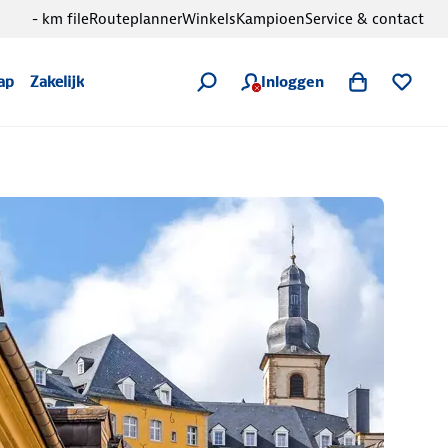
- km file
Routeplanner
Winkels
Kampioen
Service & contact
Inloggen
ap
Zakelijk