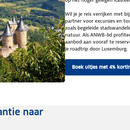
op het hoger gelegen Kasteel 
Wil je je reis verrijken met 
partner voor excursies en to
zoals begeleide stadswandelin
natuur. Als ANWB-lid profite
aanbod aan vooraf te reserve
je roadtrip door Luxemburg.
Boek uitjes met 4% korti
ntie naar