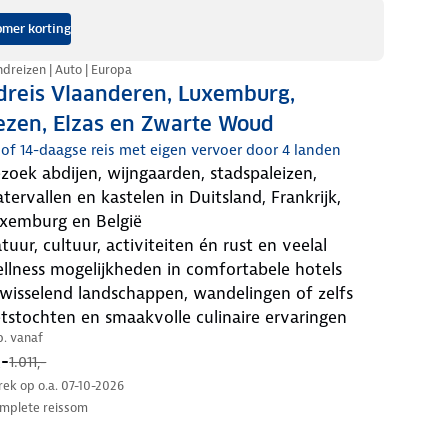
mer korting
dreizen | Auto | Europa
dreis Vlaanderen, Luxemburg,
ezen, Elzas en Zwarte Woud
- of 14-daagse reis met eigen vervoer door 4 landen
tervallen en kastelen in Duitsland, Frankrijk,
xemburg en België
llness mogelijkheden in comfortabele hotels
etstochten en smaakvolle culinaire ervaringen
.p. vanaf
-
1.011,-
trek op o.a. 07-10-2026
mplete reissom