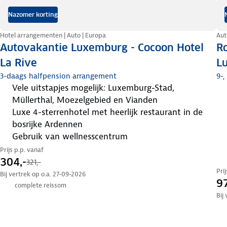
Nazomer korting
Hotel arrangementen | Auto | Europa
Aut
Autovakantie Luxemburg - Cocoon Hotel
Ro
La Rive
L
3-daags halfpension arrangement
9-,
vele uitstapjes mogelijk: Luxemburg-Stad,
Müllerthal, Moezelgebied en Vianden
luxe 4-sterrenhotel met heerlijk restaurant in de
bosrijke Ardennen
gebruik van wellnesscentrum
Prijs p.p. vanaf
304,-
321,-
Pri
Bij vertrek op o.a. 27-09-2026
97
complete reissom
Bij