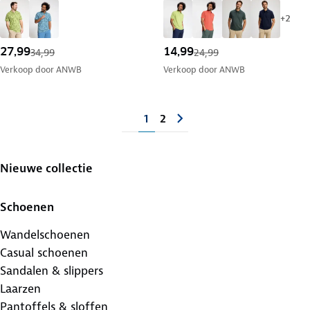
+
2
27,99
14,99
34,99
24,99
Verkoop door
ANWB
Verkoop door
ANWB
1
2
Nieuwe collectie
Schoenen
Wandelschoenen
Casual schoenen
Sandalen & slippers
Laarzen
Pantoffels & sloffen