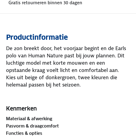
Gratis retourneren binnen 30 dagen
Productinformatie
De zon breekt door, het voorjaar begint en de Earls
polo van Human Nature past bij jouw plannen. Dit
luchtige model met korte mouwen en een
opstaande kraag voelt licht en comfortabel aan.
Kies uit beige of donkergroen, twee kleuren die
helemaal passen bij het seizoen.
Het subtiele borstzakje is handig voor kleine spullen
zoals een sleutel. Het ademende materiaal voert
Kenmerken
vocht snel af en droogt razendsnel, waardoor je je
Materiaal & afwerking
de hele dag fris voelt. Buiten, thuis of onderweg -
Pasvorm & draagcomfort
de Earls polo is hoe dan ook een fijne keuze.
Functies & opties
Wanneer draag jij hem?