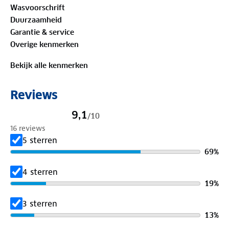
Wasvoorschrift
Duurzaamheid
Bewust onderweg met hergebruikt materiaal:
Garantie & service
100%
gerecycled polyester
Overige kenmerken
Is je kleding aan vervanging toe? Lever het in bij
Bekijk alle kenmerken
onze winkels. Wij geven er een nieuwe bestemming
aan.
Reviews
9,1
/
10
16 reviews
5 sterren
69
%
4 sterren
19
%
3 sterren
13
%