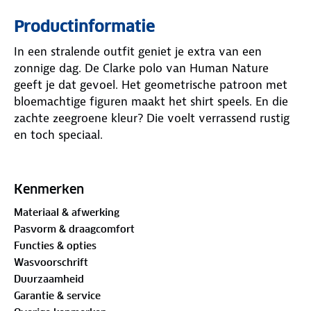
Productinformatie
In een stralende outfit geniet je extra van een
zonnige dag. De Clarke polo van Human Nature
geeft je dat gevoel. Het geometrische patroon met
bloemachtige figuren maakt het shirt speels. En die
zachte zeegroene kleur? Die voelt verrassend rustig
en toch speciaal.
De ademende piquéstof is comfortabel, vooral op
warme momenten. De effen kraag en subtiele
Kenmerken
knoopsluiting geven een nette balans aan het
Materiaal & afwerking
geheel. En kijk eens naar die korte mouwen –
Pasvorm & draagcomfort
supernetjes afgewerkt. Draag de Clarke polo, en laat
Functies & opties
de dag beginnen.
Wasvoorschrift
Duurzaamheid
Materiaal:
Garantie & service
100%
biologisch katoen