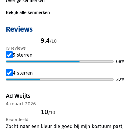
Overige kenmerken
Is je kleding aan vervanging toe? Lever het in bij
Bekijk alle kenmerken
onze winkels. Wij geven er een nieuwe bestemming
aan.
Reviews
9,4
/
10
19 reviews
5 sterren
68
%
4 sterren
32
%
Ad Wuijts
4 maart 2026
10
/
10
Beoordeeld
Zocht naar een kleur die goed bij mijn kostuum past,