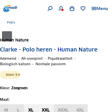
Menu
Polo's
Human Nature
Clarke - Polo heren - Human Nature
Ademend
All-overprint
Piquékwaliteit
Biologisch katoen
Normale pasvorm
klant: 9.4
Kleur
:
Zeegroen
Maat
:
M
L
XL
XXL
XXXL
4XL