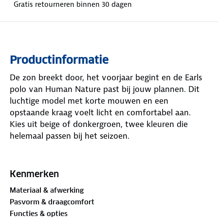
Gratis retourneren binnen 30 dagen
Productinformatie
De zon breekt door, het voorjaar begint en de Earls
polo van Human Nature past bij jouw plannen. Dit
luchtige model met korte mouwen en een
opstaande kraag voelt licht en comfortabel aan.
Kies uit beige of donkergroen, twee kleuren die
helemaal passen bij het seizoen.
Het subtiele borstzakje is handig voor kleine spullen
zoals een sleutel. Het ademende materiaal voert
Kenmerken
vocht snel af en droogt razendsnel, waardoor je je
Materiaal & afwerking
de hele dag fris voelt. Buiten, thuis of onderweg -
Pasvorm & draagcomfort
de Earls polo is hoe dan ook een fijne keuze.
Functies & opties
Wanneer draag jij hem?