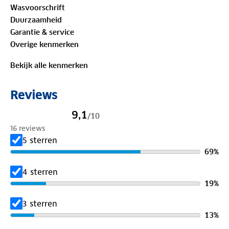
Wasvoorschrift
Duurzaamheid
Bewust onderweg met hergebruikt materiaal:
Garantie & service
100%
gerecycled polyester
Overige kenmerken
Is je kleding aan vervanging toe? Lever het in bij
Bekijk alle kenmerken
onze winkels. Wij geven er een nieuwe bestemming
aan.
Reviews
9,1
/
10
16 reviews
5 sterren
69
%
4 sterren
19
%
3 sterren
13
%