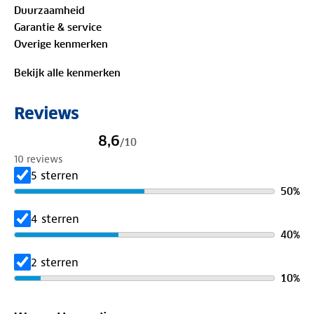
Duurzaamheid
Buitenstof: 100%
biologisch katoen
Garantie & service
Overige kenmerken
Is je kleding aan vervanging toe? Lever het in bij
onze winkels. Wij geven er een nieuwe bestemming
Bekijk alle kenmerken
aan.
Reviews
8,6
/
10
10 reviews
5 sterren
50
%
4 sterren
40
%
2 sterren
10
%