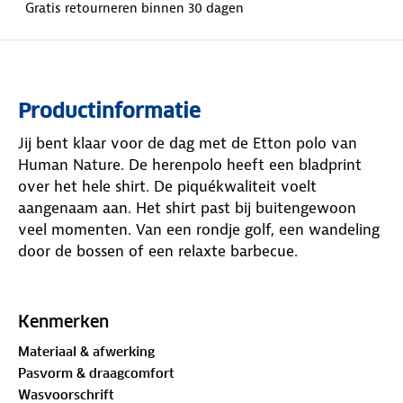
Gratis retourneren binnen 30 dagen
Productinformatie
Jij bent klaar voor de dag met de Etton polo van
Human Nature. De herenpolo heeft een bladprint
over het hele shirt. De piquékwaliteit voelt
aangenaam aan. Het shirt past bij buitengewoon
veel momenten. Van een rondje golf, een wandeling
door de bossen of een relaxte barbecue.
Hij is gemaakt van
GOTS-gecertificeerd
katoen.
GOTS staat voor Global Organic Textile Standard,
Kenmerken
een wereldwijd erkende norm voor biologische
Materiaal & afwerking
vezels. Ga goed gekleed de deur uit in deze polo!
Pasvorm & draagcomfort
Wasvoorschrift
Materiaal