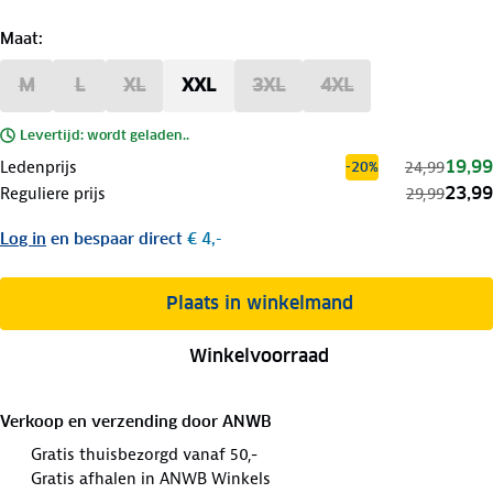
Maat
:
M
L
XL
XXL
3XL
4XL
Levertijd: wordt geladen..
19,99
Ledenprijs
24,99
-20%
23,99
Reguliere prijs
29,99
Log in
en bespaar direct
€ 4,-
Plaats in winkelmand
Winkelvoorraad
Verkoop en verzending door
ANWB
Gratis thuisbezorgd vanaf 50,-
Gratis afhalen in ANWB Winkels