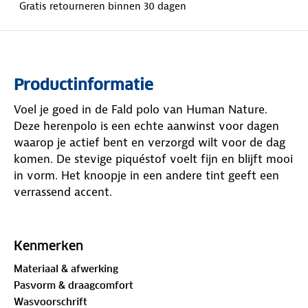
Gratis retourneren binnen 30 dagen
Productinformatie
Voel je goed in de Fald polo van Human Nature.
Deze herenpolo is een echte aanwinst voor dagen
waarop je actief bent en verzorgd wilt voor de dag
komen. De stevige piquéstof voelt fijn en blijft mooi
in vorm. Het knoopje in een andere tint geeft een
verrassend accent.
Deze polo is
GOTS-gecertificeerd
. De Global Organic
Textile Standard (GOTS) is een internationaal
Kenmerken
keurmerk dat strenge eisen stelt aan de gehele
Materiaal & afwerking
textielketen, van de teelt van natuurlijke vezels tot
Pasvorm & draagcomfort
aan de verwerking en productie van het
Wasvoorschrift
kledingstuk.
Welke kleur kies jij?