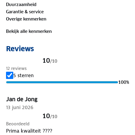
Duurzaamheid
Garantie & service
Het model is 1.90 m lang en draagt maat L.
Overige kenmerken
Materiaal
Bekijk alle kenmerken
Buitenstof: 100%
biologisch katoen
Reviews
Is je kleding aan vervanging toe? Lever het in bij
onze winkels. Wij geven er een nieuwe bestemming
10
/
10
aan.
12 reviews
5 sterren
100
%
Jan de Jong
13 juni 2026
10
/
10
Beoordeeld
Prima kwaliteit ????